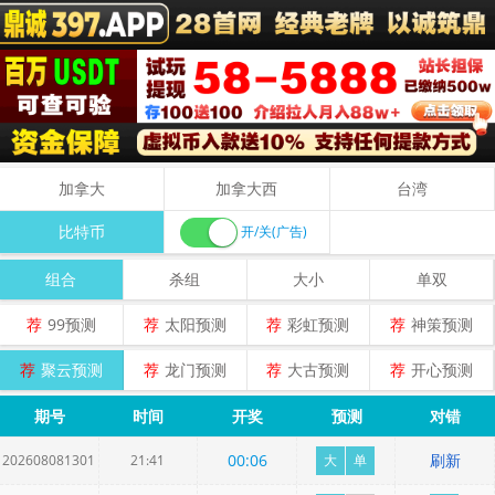
加拿大
加拿大西
台湾
比特币
开/关(广告)
组合
杀组
大小
单双
荐
99预测
荐
太阳预测
荐
彩虹预测
荐
神策预测
荐
聚云预测
荐
龙门预测
荐
大古预测
荐
开心预测
期号
时间
开奖
预测
对错
00
:
06
刷新
202608081301
21:41
大
单