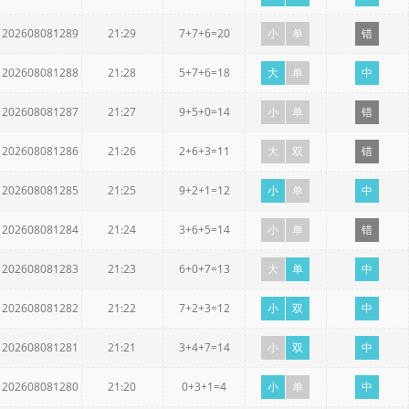
202608081289
21:29
7+7+6=20
小
单
错
202608081288
21:28
5+7+6=18
大
单
中
202608081287
21:27
9+5+0=14
小
单
错
202608081286
21:26
2+6+3=11
大
双
错
202608081285
21:25
9+2+1=12
小
单
中
202608081284
21:24
3+6+5=14
小
单
错
202608081283
21:23
6+0+7=13
大
单
中
202608081282
21:22
7+2+3=12
小
双
中
202608081281
21:21
3+4+7=14
小
双
中
202608081280
21:20
0+3+1=4
小
单
中