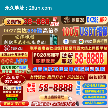
永久地址：28un.com