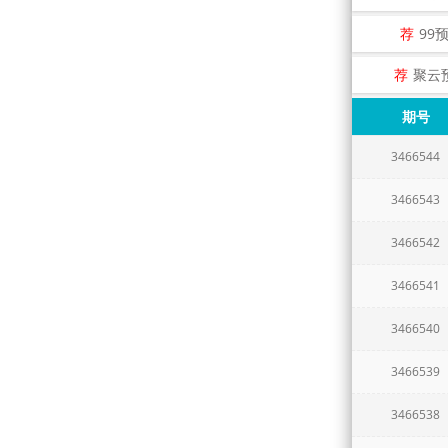
荐
99
荐
聚云
期号
3466544
3466543
3466542
3466541
3466540
3466539
3466538