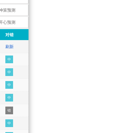
神策预测
开心预测
对错
刷新
中
中
中
中
错
中