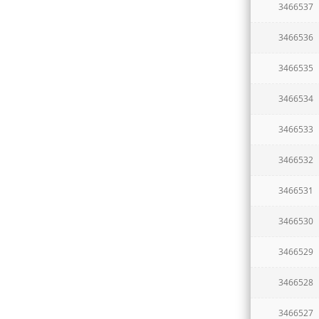
3466537
3466536
3466535
3466534
3466533
3466532
3466531
3466530
3466529
3466528
3466527