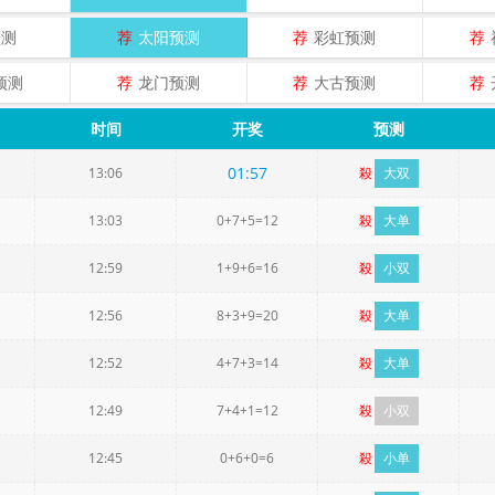
预测
荐
太阳预测
荐
彩虹预测
荐
预测
荐
龙门预测
荐
大古预测
荐
时间
开奖
预测
01
:
56
13:06
殺
大双
13:03
0+7+5=12
殺
大单
12:59
1+9+6=16
殺
小双
12:56
8+3+9=20
殺
大单
12:52
4+7+3=14
殺
大单
12:49
7+4+1=12
殺
小双
12:45
0+6+0=6
殺
小单