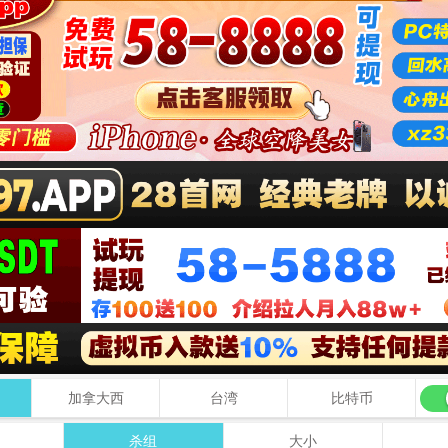
加拿大西
台湾
比特币
杀组
大小