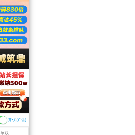
开/关(广告)
单双