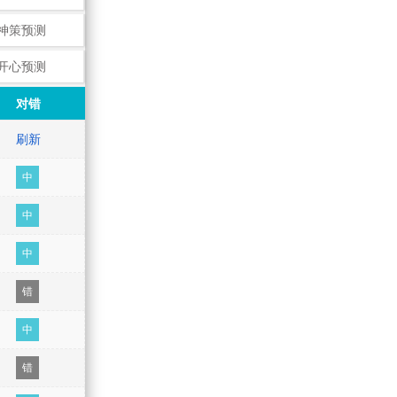
神策预测
开心预测
对错
刷新
中
中
中
错
中
错