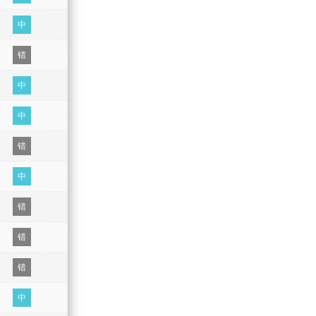
中
错
中
中
错
中
错
错
错
中