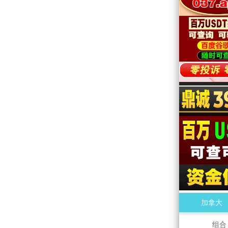
加拿大
组合