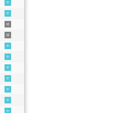
中
中
错
错
中
中
中
中
中
中
中