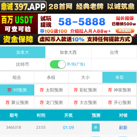
加拿大
加拿大西
台湾
比特币
开/关(广告)
组合
杀组
大小
单双
荐
99预测
荐
太阳预测
荐
彩虹预测
荐
神策预测
荐
聚云预测
荐
龙门预测
荐
大古预测
荐
开心预测
期号
时间
开奖
预测
对错
01
:
09
刷新
3466318
23:55
单