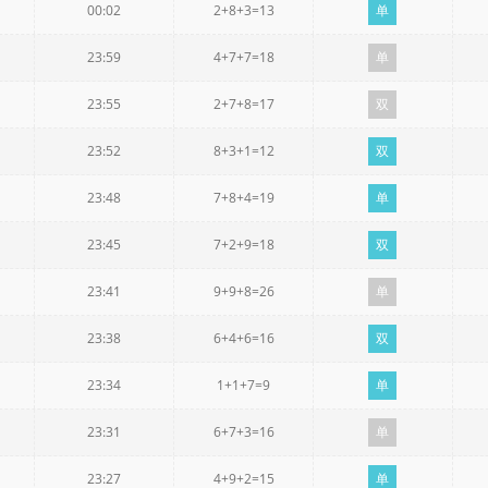
00:02
2+8+3=13
单
23:59
4+7+7=18
单
23:55
2+7+8=17
双
23:52
8+3+1=12
双
23:48
7+8+4=19
单
23:45
7+2+9=18
双
23:41
9+9+8=26
单
23:38
6+4+6=16
双
23:34
1+1+7=9
单
23:31
6+7+3=16
单
23:27
4+9+2=15
单