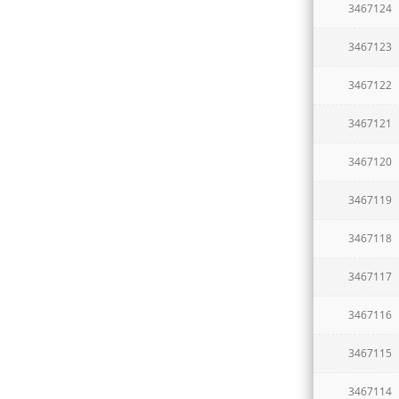
3467124
3467123
3467122
3467121
3467120
3467119
3467118
3467117
3467116
3467115
3467114