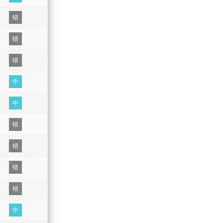
错
错
错
中
中
错
错
错
错
中