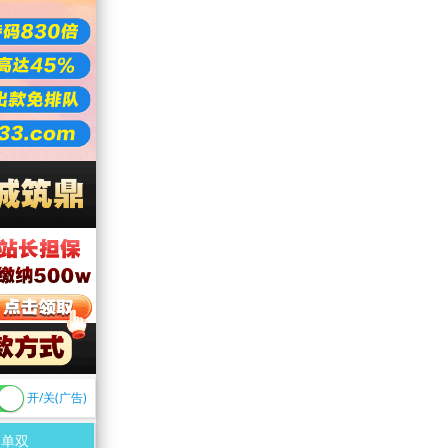
开/关(广告)
单双